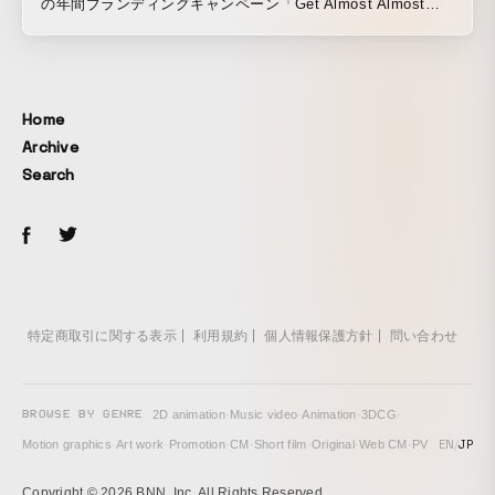
の年間ブランディングキャンペーン「Get Almost Almost
Anything」を制作しました。TVCM、屋外広告、ソーシャル
コンテンツなどを通じて、Uber Eatsが幅広いアイテムをデリ
バリーできることアピールし、フードデリバリーのプラット
フォームから総合デリバリーのプラットフォームへ進化して
Home
いることを強調しました。 プロモーションムービーでは、
Archive
Hebe Tien、Aaron Yan、Jesse Tang、Ray Du、Crown Du
Search
を招き、食べ物の他にも、懐中電灯やメモリーカード、さら
にはその日のラッキーアイテムなど、あらゆるニーズをUber
Eatsを利用することで解決できる様子をユーモラスに表現し
ています。 キャンペーンローンチ時には、主要都市の大型
Uber Eatsのビルボードで、長い免責事項に隠されたオファー
のシリアルナンバーを見つけるOOHスカベンジャーハントを
期間限定で開催しました。また、 ブランドメッセージを強化
特定商取引に関する表示
利用規約
個人情報保護方針
問い合わせ
し、人々を笑顔にするためにインタラクティブなゲームを含
む一連のソーシャルコンテンツも展開しました。
BROWSE BY GENRE
2D animation
·
Music video
·
Animation
·
3DCG
·
EN
/
JP
Motion graphics
·
Art work
·
Promotion
·
CM
·
Short film
·
Original
·
Web CM
·
PV
Copyright © 2026 BNN, Inc. All Rights Reserved.