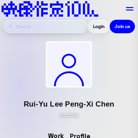
Login
Join us
Rui-Yu Lee Peng-Xi Chen
unverified
Work
Profile