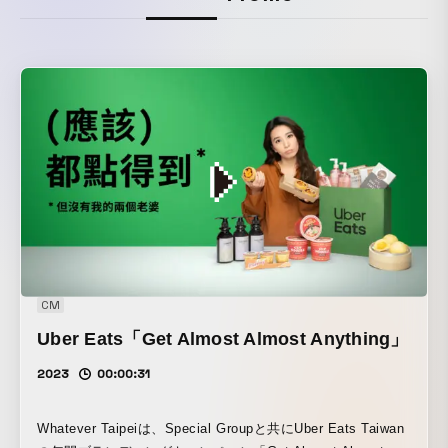
CM
Uber Eats「Get Almost Almost Anything」
2023
00:00:31
Whatever Taipeiは、Special Groupと共にUber Eats Taiwan