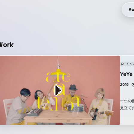
Aw
Work
Music 
YeYe 
2016
一つの
見立て
を同時