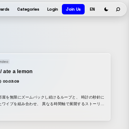
ards
Categories
Login
Join Us
EN
video
/ ate a lemon
00:03:09
部屋を無限にズームバックし続けるループと、 時計の秒針に
たワイプを組み合わせ、 異なる時間軸で展開するストーリー
に描いた作品。