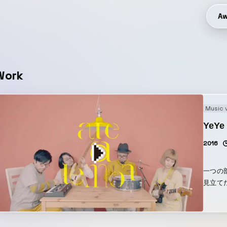
Aw
Work
Music 
YeYe 
2016
一つの
見立て
を同時