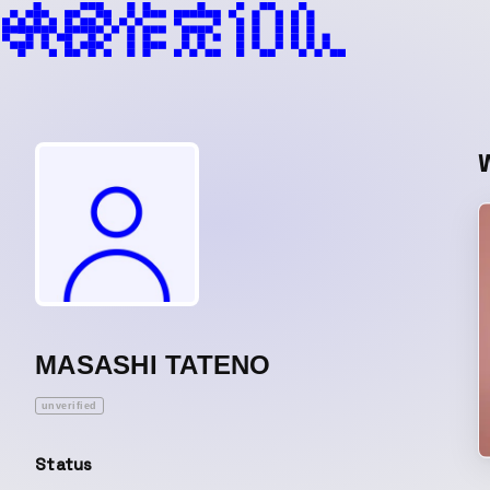
MASASHI TATENO
unverified
Status