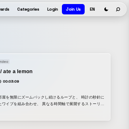
ards
Categories
Login
Join Us
EN
video
/ ate a lemon
00:03:09
部屋を無限にズームバックし続けるループと、 時計の秒針に
たワイプを組み合わせ、 異なる時間軸で展開するストーリー
に描いた作品。