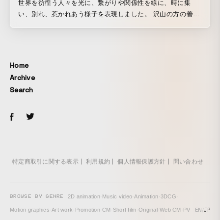
世界を彷徨う人々を光に、繋がりや関係性を線に、時に集
い、別れ、惹かれあう様子を表現しました。 沢山の方の善意
とご協力、事前に作品の手法を参考にさせて頂く事を快諾頂
いた作家様に感謝しかありません。
Home
Archive
Search
特定商取引に関する表示
利用規約
個人情報保護方針
問い合わせ
BROWSE BY GENRE
2D animation
·
Music video
·
Animation
·
3DCG
·
EN
/
JP
Motion graphics
·
Art work
·
Promotion
·
CM
·
Short film
·
Original
·
Web CM
·
PV