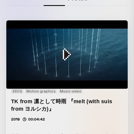
3DCG
Motion graphics
Music video
TK from 凛として時雨 『melt (with suis
from ヨルシカ)』
2019
00:04:42