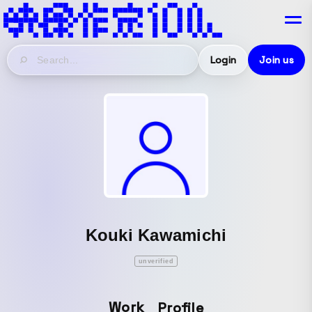
Login
Join us
Kouki Kawamichi
unverified
Work
Profile