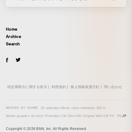
とご協力、事前に作品の手法を参考にさせて頂く事を快諾頂
いた作家様に感謝しかありません。
Home
Archive
Search
特定商取引に関する表示
利用規約
個人情報保護方針
問い合わせ
BROWSE BY GENRE
2D animation
·
Music video
·
Animation
·
3DCG
·
EN
/
JP
Motion graphics
·
Art work
·
Promotion
·
CM
·
Short film
·
Original
·
Web CM
·
PV
Copyright © 2026 BNN, Inc. All Rights Reserved.