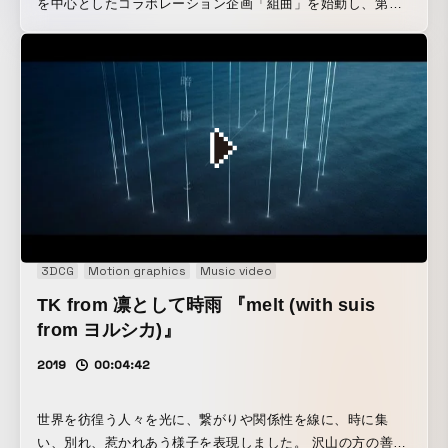
を中心としたコラボレーション企画「組曲」を始動し、第二
弾コラボ企画として展開した大森靖子さん楽曲提供による
「イマジナリーフレンド」です。
3DCG
Motion graphics
Music video
TK from 凛として時雨 『melt (with suis
from ヨルシカ)』
2019
00:04:42
世界を彷徨う人々を光に、繋がりや関係性を線に、時に集
い、別れ、惹かれあう様子を表現しました。 沢山の方の善意