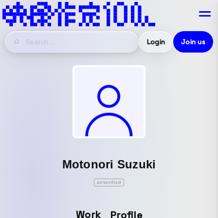
Login
Join us
Motonori Suzuki
unverified
Work
Profile