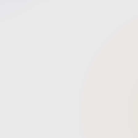
変化する
のスト
イメージ
さまざ
み合っ
る生活