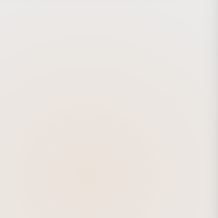
大型モニュメント「NEURO_SURGE」。幅9m、高さ5m
レッチスクリーンに触れ、押し込むことで自らを活性化する
を表現した「INTERACTIVE WALL」。これらの作品は、
まな情報、人間関係、社会構造、インフラ、 全てが複雑に絡
た状況を繊細さと大胆さで表現し、日々の喜怒哀楽に晒され
者の感覚神経その情報伝達の様を可視化している。