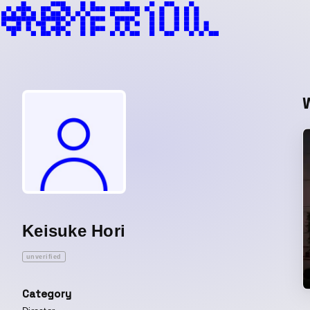
Keisuke Hori
unverified
Category