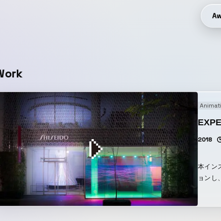
Aw
Work
Animat
EXPE
2018
本インス
ョンし
エンス
表現す
を貫く