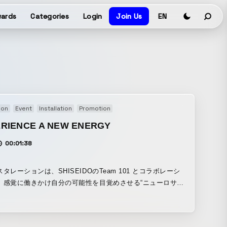
ards
Categories
Login
Join Us
EN
ion
Event
Installation
Promotion
RIENCE A NEW ENERGY
00:01:38
タレーションは、SHISEIDOのTeam 101 とコラボレーシ
、感覚に働きかけ自分の可能性を目覚めさせる“ニューロサイ
”に着想を得たSHISEIDOの新スキンケアシリーズの世界観を
るために制作した。資生堂銀座ビルの1階から2階の吹き抜け
、高さ約9mに及ぶ、新素材ファイバーを使った光の表情が