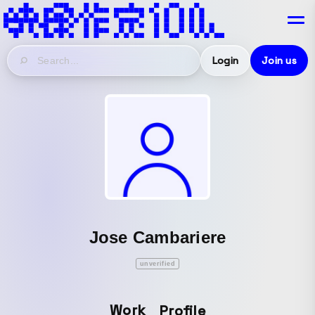
Login
Join us
Jose Cambariere
unverified
Work
Profile