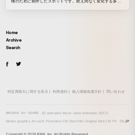
権のために制作したスポットです。絶え間なく変化する多色
のトラックを、ラリーカーが走ります。
Home
Archive
Search
特定商取引に関する表示
利用規約
個人情報保護方針
問い合わせ
BROWSE BY GENRE
2D animation
·
Music video
·
Animation
·
3DCG
·
EN
/
JP
Motion graphics
·
Art work
·
Promotion
·
CM
·
Short film
·
Original
·
Web CM
·
PV
Copyright © 2026 BNN, Inc. All Rights Reserved.