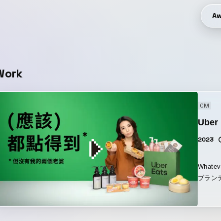
Aw
Work
CM
Uber
2023
Whatev
ブランディ
作しま
て、Ub
し、フ