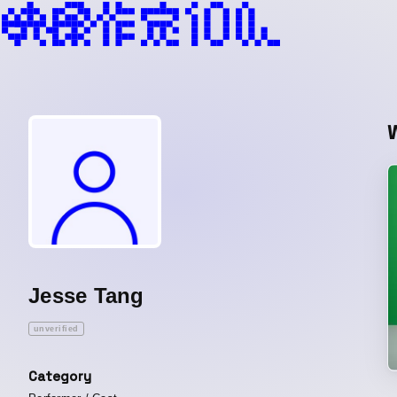
Jesse Tang
unverified
Category