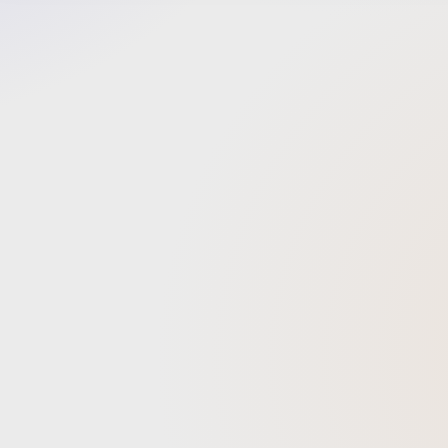
ラットフ
ンムービー
Cro
さらに
Eat
す。 キャンペーンローンチ時には、主要都市の大型Uber Eatsのビ
ルボー
を見つ
また、
タラク
ました