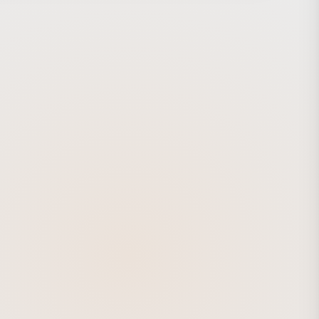
ォームへ進化していることを強調しました。 プロモーショ
では、Hebe Tien、Aaron Yan、Jesse Tang、Ray Du、
wn Duを招き、食べ物の他にも、懐中電灯やメモリーカード、
はその日のラッキーアイテムなど、あらゆるニーズをUber
sを利用することで解決できる様子をユーモラスに表現していま
ドで、長い免責事項に隠されたオファーのシリアルナンバー
けるOOHスカベンジャーハントを期間限定で開催しました。
 ブランドメッセージを強化し、人々を笑顔にするためにイン
ティブなゲームを含む一連のソーシャルコンテンツも展開し
。