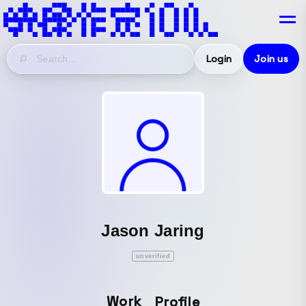
Login
Join us
Jason Jaring
unverified
Work
Profile