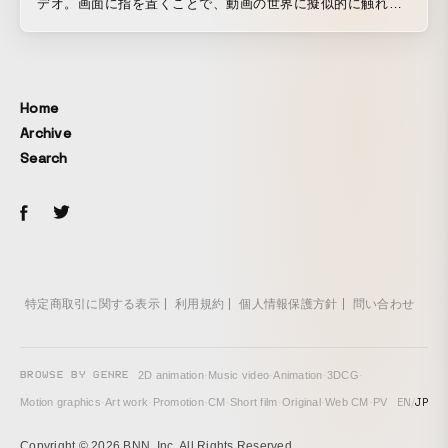
デオ。画面に指を置くことで、動画の世界に擬似的に触れら
れる「Golden Touch」を体験することができます。 これま
でのファンだけでなくさらに広いアジアや世界中の人々に安
室奈美恵の音楽を知ってもらうため、世界でバズになるよう
なミュージックビデオを、と依頼をされました。曲名や歌詞
Home
の内容が「Golden Touch」だったので、PC やタブレットの
Archive
画面の中央に指を置くだけで、実際に映っている物に自身が
Search
タッチして変化している感覚になる、擬似インタラクティ
ブ・ミュージックビデオを制作しました。 ミュージックビデ
オ公開からたった数週間で、世界中で 1000 万回以上視聴さ
れ、当初の目的であった「世界中でバズになる」というゴー
ルを達成。その記念と視聴者への感謝をこめて、安室奈美恵
本人も登場する「Golden Touch – 10 Millions Views
version」も制作しました。
特定商取引に関する表示
利用規約
個人情報保護方針
問い合わせ
BROWSE BY GENRE
2D animation
·
Music video
·
Animation
·
3DCG
·
EN
/
JP
Motion graphics
·
Art work
·
Promotion
·
CM
·
Short film
·
Original
·
Web CM
·
PV
Copyright © 2026 BNN, Inc. All Rights Reserved.