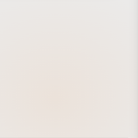
esalはElasticのディレクションの下、研究開発とCGの制作
しました。