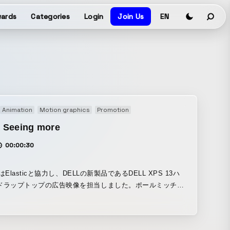
ards
Categories
Login
Join Us
EN
Animation
Motion graphics
Promotion
 Seeing more
00:00:30
alはElasticと協力し、DELLの新製品であるDELL XPS 13ハ
ドラップトップの広告映像を担当しました。ポールミッチェ
ディレクション を行い、CGシュミレーションに基づいた
、植生などのさまざまな要素から着想を得ました。人間の虹
点を当てコンテンツを通じて起こる人間の反応を 表現しまし