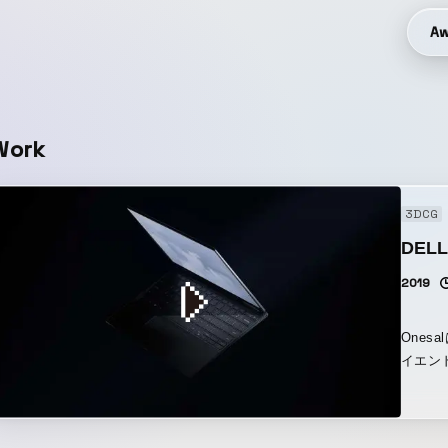
Aw
Work
3DCG
DELL
2019
Ones
イエン
ル氏が
髪、砂
彩に焦