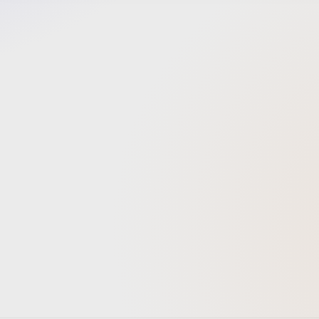
た。On
を担当