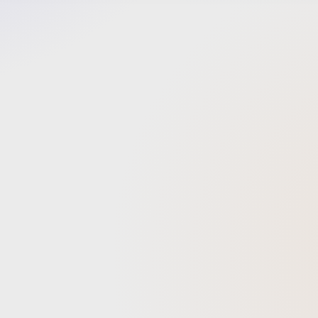
た。On
を担当