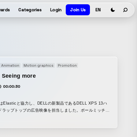
ards
Categories
Login
Join Us
EN
Animation
Motion graphics
Promotion
 Seeing more
00:00:30
alはElasticと協力し、DELLの新製品であるDELL XPS 13ハ
ドラップトップの広告映像を担当しました。ポールミッチェ
ディレクション を行い、CGシュミレーションに基づいた
、植生などのさまざまな要素から着想を得ました。人間の虹
点を当てコンテンツを通じて起こる人間の反応を 表現しまし