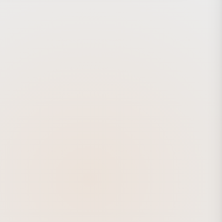
esalはElasticのディレクションの下、研究開発とCGの制作
しました。