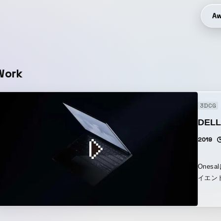
Aw
Work
3DCG
DELL
2019
Ones
イエン
ル氏が
髪、砂
彩に焦