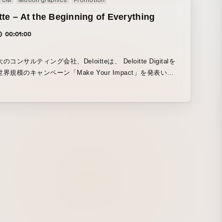
CM
Motion graphics
Promotion
tte – At the Beginning of Everything
00:01:00
コンサルティング会社、Deloitteは、 Deloitte Digitalを
界規模のキャンペーン「Make Your Impact」を発表いた
た。 onesalはキャンペーンのブランド・フィルムであるデ
とアニメーションを担当し、私たちのプロジェクトは楽観的
魅力的な方法で今日の決定をどのようにして明日行動する
しいテクノロジーを育みその影響を世界に示す役割を担いま
 自然の象徴である緑の点から始まり、様々な視点から点を探
象的な物へと変化させていきました。 形を変え、拡張し、新
が生まれますがすべては緑の点に還ります。