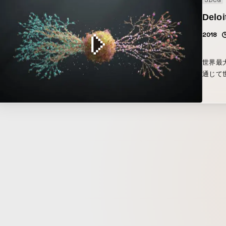
3DCG
Deloi
2018
世界最大の
通じて世
しまし
ザイン
であり
か、新
した。
求し抽
たな物