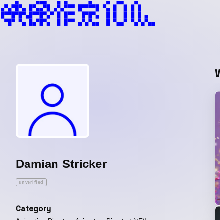
Damian Stricker
unverified
Category