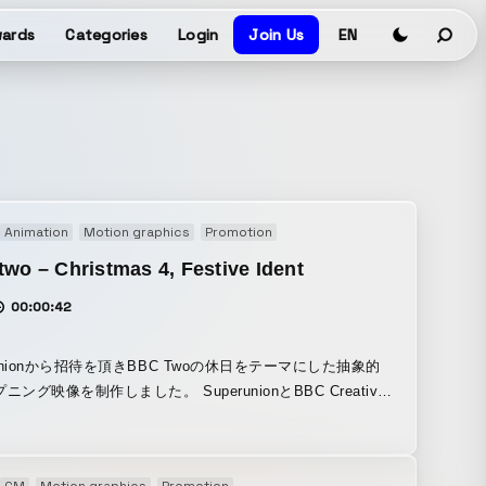
ards
Categories
Login
Join Us
EN
Animation
Motion graphics
Promotion
wo – Christmas 4, Festive Ident
00:00:42
runionから招待を頂きBBC Twoの休日をテーマにした抽象的
ニング映像を制作しました。 SuperunionとBBC Creative
開始した大きなキャンペーンの一部映像を担当し、 花火のよ
発する数千の紙吹雪から数字「２」の中央曲線を型取りまし