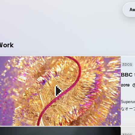
Aw
Work
3DCG
BBC t
2019
Supe
なオープ
が昨年
うに爆
た。