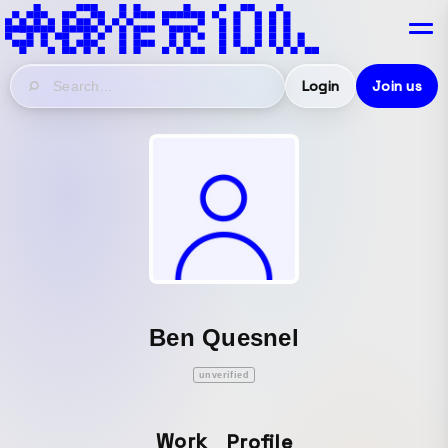
Login
Join us
Ben Quesnel
unverified
Work
Profile