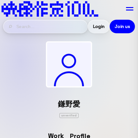
Login
Join us
鎌野愛
unverified
Work
Profile