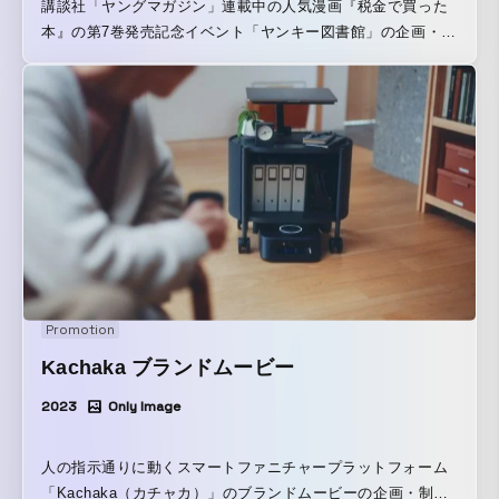
講談社「ヤングマガジン」連載中の人気漫画『税金で買った
本』の第7巻発売記念イベント「ヤンキー図書館」の企画・制
作を担当しました。 『税金で買った本』はヤンキーくんの図
書館お仕事漫画です。そこで、ド派手にデコレーションされ
たヤンキーなトラックの移動式図書館「ヤンキー図書館」を
制作。渋谷キャスト ガーデンにて新刊発売イベントを実施し
ました。図書館になっているトラックの荷台に上がって、コ
ミックス全巻や関連書籍を借りて読書スペースで閲覧するこ
とが可能になっており、第7巻を発売日前にフライングで読む
こともできました。 また、『税金で買った本』の物語に触れ
ることのできる特別展示も用意され、『税金で買った本』を
初めて知る来場者の方々も、イベントを目当てに訪れた作品
ファンの方々も、作品の世界観を楽しむことのできるイベン
Promotion
トとなり、2日間で延べ1,360人の方に来場いただきました。
Kachaka ブランドムービー
2023
Only Image
人の指示通りに動くスマートファニチャープラットフォーム
「Kachaka（カチャカ）」のブランドムービーの企画・制作