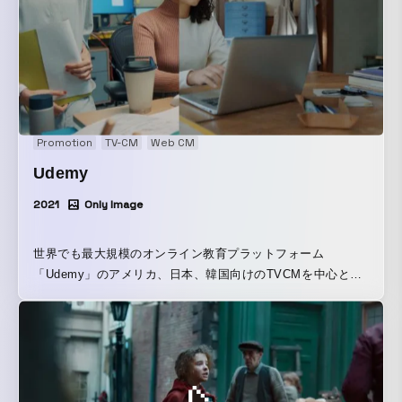
迎え入れます。 生成された「OPEN HUB Personal Logo」
は、「OPEN HUB」でのオンライン/オフラインのアクティ
ビティによって変化する、リアルとバーチャルを横断するコ
ミュニケーションのシンボルとなります。 【OPEN HUB
Visualizer】 Smart Worldをデータビジュアライゼーション
で体験できる巨大なディスプレイ。 共創する企業間で保有す
るデータを「 Smart Data Platform」を活用して収集・蓄
Promotion
TV-CM
Web CM
積・分析し、約 3m×10mの巨大なLEDディスプレイでビジュ
Udemy
アライズします。データに基づいたダイナミックなインスタ
レーションの体験を通じ、新たな価値創造を促します。
2021
Only Image
世界でも最大規模のオンライン教育プラットフォーム
「Udemy」のアメリカ、日本、韓国向けのTVCMを中心とし
たグローバルキャンペーンを企画・制作しました。 単なるサ
ービスの紹介ではなく、このプラットフォームを通じてどう
いった未来が開けるかを中心に描くことで、ユーザー自身の
可能性やUdemyを通して得られるポテンシャルを伝えること
に成功しました。また欧米とアジア両方のリージョンで共感
しやすい映像に仕上げるため、それぞれにメインのキャスト