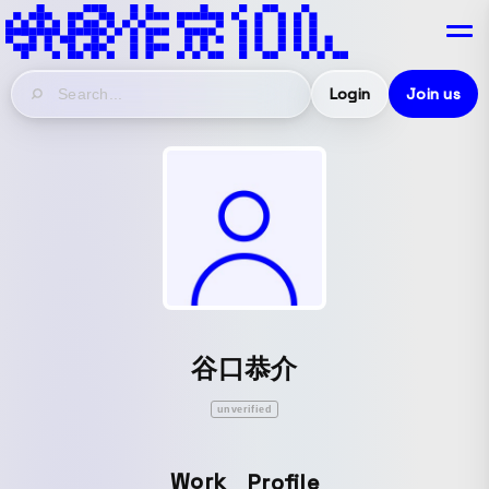
Login
Join us
谷口恭介
unverified
Work
Profile