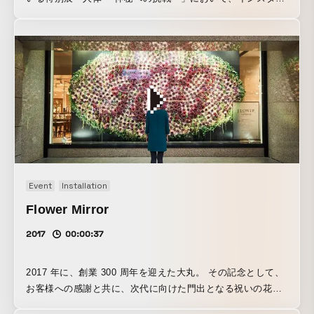
ーション「人体 NETWORK SYMPHONY」を企画・製作し
ました。 最新科学が描き出した、美しく騒がしい“人体の中
の巨大ネットワーク”を体感することができます。 また、今
回の展示期間に合わせ、展示内容を 3D シュミレーションし
たスペシャル WEB コンテンツも制作しました（※PC の
み）。まるで「人体 NETWORK SYMPHONY」にいるかの
ような、ビジュアライゼーションを疑似体験できます。
https://www.nhk.or.jp/kenko/jintai/networksymphony/
Event
Installation
Flower Mirror
2017
00:00:37
2017 年に、創業 300 周年を迎えた大丸。 その記念として、
お客様への感謝と共に、次代に向けた門出となる祝いの花が
集ってできた、鏡のインスタレーションを企画・制作しまし