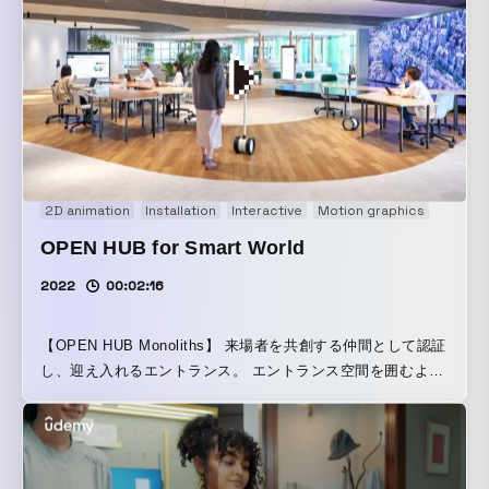
に近づくためなどの理由で学びたいと考えているさまざまな
受講生と、自分の知識やスキルを共有したいと考えている世
界中のあらゆる分野の実業家やプロフェッショナルである講
師をUdemyがつなげることで、受講生が実践的で最先端のス
キルを好きな時に好きな場所で学ぶことができることを描い
ています。
2D animation
Installation
Interactive
Motion graphics
OPEN HUB for Smart World
2022
00:02:16
【OPEN HUB Monoliths】 来場者を共創する仲間として認証
し、迎え入れるエントランス。 エントランス空間を囲むよう
に立ち並ぶ7台の等身大ディスプレイは、入館手続きシステム
と連携し、ゲストのイニシャルや職業などから生成されたパ
ーソナルなグラフィック(OPEN HUB Personal Logo)が没入
感のある演出で投影され OPEN HUBメンバーの一員として