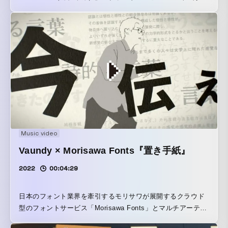
を担当しました。Kachakaは、Preferred Roboticsの深層学
習技術や音声認識テクノロジーによって実現された「動く家
具」。「家具が動けば、部屋はもっと自由に。」というコン
セプトの元、カチャカがもたらすライフスタイルの変化を描
いています。
Music video
Vaundy × Morisawa Fonts『置き手紙』
2022
00:04:29
日本のフォント業界を牽引するモリサワが展開するクラウド
型のフォントサービス「Morisawa Fonts」とマルチアーティ
スト Vaundyによるタイアップミュージックビデオ『置き手