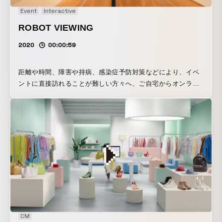
Hop 好きであるということから発想し、彼女のタレント性を
Event
Interactive
活かしたよりクオリティの高いBGVコンテンツにすること
ROBOT VIEWING
で、繰り返し視聴いただくことを目指しました。
2020
00:00:59
距離や時間、障害や持病、感染症予防対策などにより、イベ
ントに直接訪れることが難しい方々へ、ご自宅からオンライ
ンで現地のロボットを操作することで自由にイベントに参加
できるシステム「ROBOT VIEWING」を開発しました。
「ROBOT VIEWING」は、ご家族やお知り合いと一緒に多人
数 (※現状最大5人)でログインし、ビデオチャットをしながら
会場にいるロボットを操作することでイベントを楽しむこと
ができたり、ロボットのスピーカーを通じて現地の人とのコ
ミュニケーションをとることができます。また、オンライン
予約スケジューリング機能を搭載しており、イベントのタイ
ムスケジュール、導入台数に合わせて柔軟にロボットの稼働
をスケジューリングすることが可能です。 今後は、課金シス
テムとの連携、現地への映像投射機能などのアップデートを
CM
予定しており、美術展示だけでなく、商品発表会や各種屋内