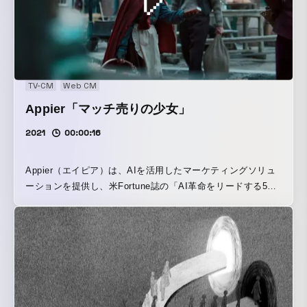
を変え、コピーライティングもそれぞれの国に対応する形で
複数タイプを制作しました。
TV-CM
Web CM
Appier「マッチ売りの少女」
2021
00:00:16
Appier（エイピア）は、AIを活用したマーケティングソリュ
ーションを提供し、米Fortune誌の「AI革命をリードする50
社」にも選ばれた、台湾発のテクノロジー企業。その初めて
のブランドCMをWhateverで企画・制作しました。 Appierと
いうブランドを誰にでも分かりやすく魅力的に伝えるため
に、誰もが知っている「マッチ売りの少女」という悲しい物
語を、Appierの力でビジネス成功ストーリーに変えてしまお
うと企画しました。物語の世界へ視聴者を一気に引き込むリ
アルな映像は、全編東欧リモート撮影によるもの。Appierの