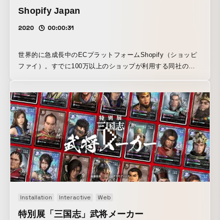
Shopify Japan
展示イベントなどでご活用いただけるサービスとして展開し
ていきます。ご興味のある方は「hello@whatever.co」ま
2020
00:00:31
で、お問い合わせください。
世界的に急成長中のECプラットフォームShopify（ショッピ
ファイ）。すでに100万以上のショップが利用する同社の日
本初のブランドキャンペーンを企画・制作しました。本格的
なネットショップを手軽に始められるだけでなく、ビジネス
の成長にあわせて豊富に機能を拡充していけるShopifyの強み
を、「ショップを、次のステップへ。」というタグライン
と、お店がどんどん変化・成長していくワンカット映像で表
現しました。 またバナーやグラフィック広告では、右肩上が
りのグラフに例えた商品ディスプレイのビジュアルを制作
し、ショップの変化・成長をシンプルに表現しました。
Installation
Interactive
Web
特別展「三国志」武将メーカー