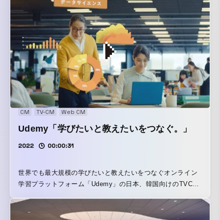
紙』を企画・制作しました。また、MVに合わせて公開された
特設Webサイトの制作も担当しています。
https://okitegami.morisawafonts.com/ 本作品は、
「Morisawa Fonts」で提供されるゴシック体や明朝体をはじ
めとする77種類ものフォントを使用した、「フォントの見本
帳（Font Specimen）」のように多様なフォントで歌詞を彩
るFont Specimen Music Videoです。Vaundyが今コラボレー
ションのために特別に書き下ろした楽曲に登場する「魔法の
言葉」をキーワードに、歌詞が持つ意味や重み、儚さ、強弱
などに合わせて多様なフォントを使い分けることで、より歌
CM
TV-CM
Web CM
詞の思いが伝わる躍動感あふれたミュージックビデオに仕上
Udemy「学びたいと教えたいをつなぐ。」
げました。
2022
00:00:31
世界でも最大規模の学びたいと教えたいをつなぐオンライン
学習プラットフォーム「Udemy」の日本、韓国向けのTVCM
を中心としたグローバルキャンペーンを企画・制作しまし
た。 「学びたいと教えたいをつなぐ。」をテーマとした本キ
ャンペーンでは、自身のキャリアを育てたい、なりたい自分