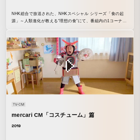
NHK総合で放送された、NHKスペシャル シリーズ「食の起
源」～人類進化が教える“理想の食”にて、番組内の1コーナー
としてプロジェクションショーを企画、制作しました。食の
テーマの起源を探るため、TOKIOメンバーが人類の祖先まで
時代を遡り進化の歴史を描く「食の起源 タイムマシン」を担
当しています。 https://www.nhk.or.jp/special/shoku/ 放送さ
れたプロジェクションショーはこちらでご覧いただけます。
◆第1集 https://www.nhk.or.jp/special/shoku/series/01/ ◆第
2集 https://www.nhk.or.jp/special/shoku/series/02/ ◆第3集
https://www.nhk.or.jp/special/shoku/series/03/ ◆第4集
https://www.nhk.or.jp/special/shoku/series/04/ また、渋谷
スクランブルスクエアで開催していた「おいしいって、な
に？展」で展示されている、TOKIOが番組内で体験した「食
TV-CM
と人類の進化６億年の旅」を実際に体験できるデジタルコン
mercari CM「コスチューム」篇
テンツ「食の起源 タイムマシン」も企画、制作しています。
https://www.nhk.or.jp/plusx/event/oishii/
2019