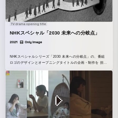
コア技術である「AIによる予測」の表現にもこだわり、AIで
ビジネスをエンパワーしてくれることが直感的・印象的に伝
わるCMになっています。
TV drama opening title
NHKスペシャル「2030 未来への分岐点」
2021
Only Image
NHKスペシャルシリーズ「2030 未来への分岐点」の、番組
ロゴのデザインとオープニングタイトルの企画・制作を 担当
しました。 番組では、世界が直面している環境問題をルポ。
世界規模の 課題の「分岐点」といわれる 2030年。この10年
の間に、どうすれば 危機を回避し、持続可能な未来を 実現
できるのか考えます。 ロゴ及びオープニングタイトルでは、
人類が直面している現実の課題に目を向け、自ら未来の分岐
点を選択することの大切さをアニメーションで描いていま
す。 https://www6.nhk.or.jp/nhkpr/post/original.html?
i=26703