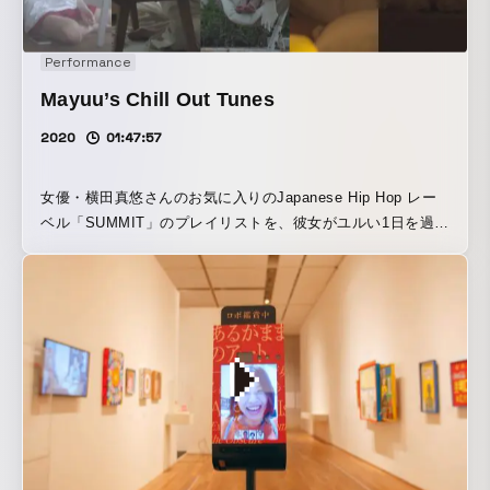
Performance
Mayuu’s Chill Out Tunes
2020
01:47:57
女優・横田真悠さんのお気に入りのJapanese Hip Hop レー
ベル「SUMMIT」のプレイリストを、彼女がユルい1日を過ご
す映像と共に楽しめるBGV(Background Video)コンテンツ
「Mayuu’s Chill Out Tunes」を、ASIACROSS、HATAMA、
SPOONと共に企画・制作しました。 Morning(朝)、
Afternoon(午後)、Evening(夕方)、Night(夜)、Midnight(真夜
中)、計5つのシチュエーションを制作し、合計約9時間の長編
となっています。起床して歯を磨くシーン、お昼ご飯を食べ
ながらリビングでくつろぐシーン、夕焼けをバックに電話を
するシーン、眠りにつく瞬間など、包み隠さないナチュラル
な横田さんと共に、音楽を楽しみながらまったりと1日を一緒
に過ごす体験ができます。横田さん自身が Japanese Hip