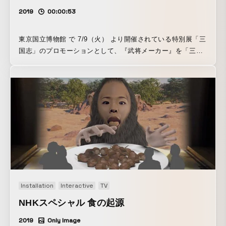
2019
00:00:53
東京国立博物館 で 7/9（火） より開催されている特別展「三
国志」のプロモーションとして、『武将メーカー』を「三国
志」展覧会チームと企画・開発しました。武将メーカーは、
顔写真をアップロードすると、 コーエーテクモゲームスの
「三國志」「真・三國無双」シリーズの武将ビジュアルと合
成され、新たな”名”と”エピソード”を持った架空の武将が誕生
するコンテンツです。 日中文化交流協定締結40周年記
念 特別展「三国志」 東京国立博物館：2019年7月9日(火)~9
月16日(月・祝) 九州国立博物館：2019年10月1日(火)~2020年
1月5日(日)
Installation
Interactive
TV
NHKスペシャル 食の起源
2019
Only Image