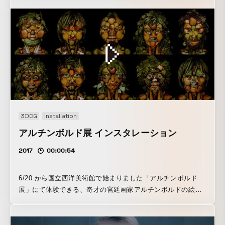
た。 約 800 の可動モーターによって、全長 5 メートル、高
さ 3 メートルの楕円を埋め尽くす約 3,000 本の花びらの開閉
を制御、また設置されたセンサーで、前に立つ人の姿を感知
して鏡のように形を映しだしたり、プログラムされた文字や
模様も描きだします。
3DCG
Installation
アルチンボルド展 インスタレーション
2017
00:00:54
6/20 から国立西洋美術館で始まりました「アルチンボルド
展」にて体験できる、奇才の宮廷画家アルチンボルドの絵画
になれるインスタレーションを企画・開発しました。 また、
それに伴い放送される NHK 総合 7/5 水 19:30～「(^○^)顔面
白TV」という番組内で、本インスタレーションの開発過程を