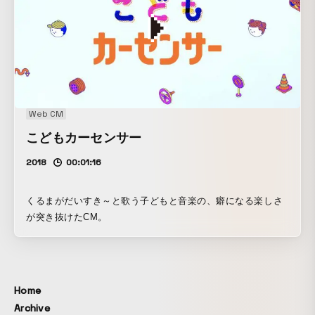
スに合わせて多様な形に変化していきます。ミュージックビ
デオに映し出される自分の顔には、音楽によって表情や感情
が加えられ、視聴者自信がアルバムコンセプトである
「Artificial Emotions（人工的な感情）」の体現者となりま
す。 体験を通じて、視聴者は少し変容した自分自身を「Deja
vu」することになります。 https://kamra.invisi-dir.com/
Web CM
こどもカーセンサー
2018
00:01:16
くるまがだいすき～と歌う子どもと音楽の、癖になる楽しさ
が突き抜けたCM。
Home
Archive