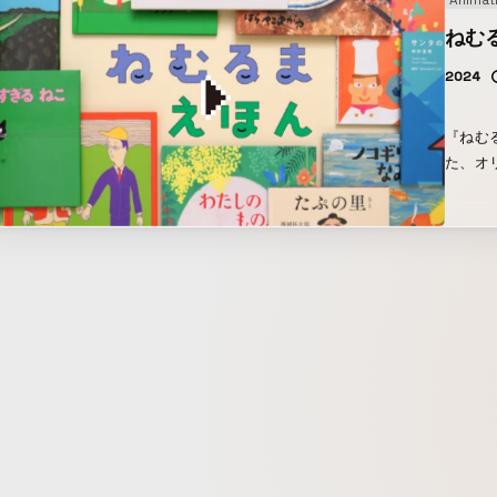
Animat
ラ」で
動きが
ねむ
たり、
2024
ること
『ねむる
た、オ
た、今
読んで
本の実
アクシ
体験を
りには
で、穏
さない
とを模
子育て