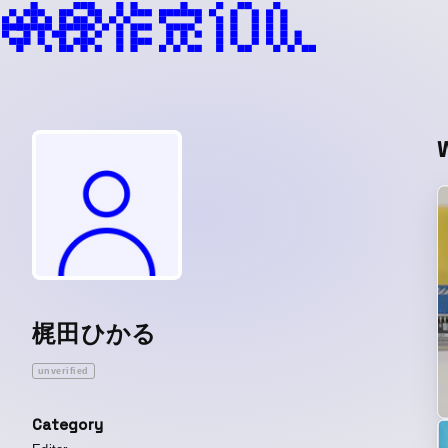
梶田ひかる
unverified
Category