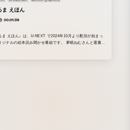
ion
Broadcast
Motion graphics
新しい映像との関わり方を提案したり、簡単な工作で驚きの
生まれる「うご工作エンジン」わかりやすい映像として伝え
るま えほん
映像表現の活用という意味でも、これまでに培ったいまでき
00:01:39
を投入・更新しています。ぜひご覧ください。
ま えほん』は、U-NEXT で2024年10月より配信が始まっ
リジナルの絵本読み聞かせ番組です。 夢眠ねむさんと選書し
読んでほしい選りすぐりの日本の絵本を、さまざまな方々に
いただいています。 絵本そのものの魅力を伝えるために、絵
物を映像で撮影。収録したページをめくる音を生かしたり、
ョンつなぎなど、編集テクニックを駆使して、ひとつの読書
映像化することを到達目標に、制作しています。 番組のおわ
、大桃洋祐氏による「ねむるま あにめ」がずっと流れること
やかな気持ちと眠りを誘います。 「次のおすすめ動画」を出
、尺が決まっていない、など、配信映像だからこそできるこ
索して、タブレットやスマホを安心してお子さんに渡せる、
の一助となれる番組作りを目指しています。