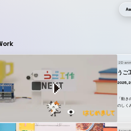
Aw
Work
2D ani
うご
2025, 
「動き
のしく
れる。
のづく
やタブ