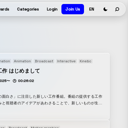
ards
Categories
Login
Join Us
EN
mation
Animation
Broadcast
Interactive
Kinetic
Live action
工作 はじめまして
2025〜
00:26:02
の面白さ」に注目した新しい工作番組。番組の提供する工作
みと視聴者のアイデアがあわさることで、新しいものが生ま
映像配信の特性を活かした表現を駆使して、子どもたちのも
りへの興味と力を育てます。その第一弾の特番です。 スマホ
レットを活用した参加型コーナー「アニ工作」「アニカメ