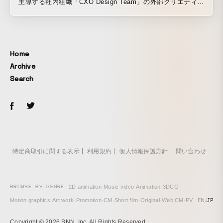
主導する社内組織「CXO Design Team」の外部クリエティブ
ディレクターとして川村真司が参画し、最初のお仕事として
メルカリのロゴリニューアルに携わりました。 デザインやア
ニメーションは、これまでの「箱から飛び出すワクワク」と
いうブランドアイデンティティを残しながら、よりシンプル
Home
で、フレンドリーなロゴマークに仕上げ、メルカリの目指す
Archive
オープンでフェアなマーケットを表現しています。
Search
https://design.mercari.com/jp/hello-new-logo/
特定商取引に関する表示
利用規約
個人情報保護方針
問い合わせ
BROWSE BY GENRE
2D animation
·
Music video
·
Animation
·
3DCG
·
EN
/
JP
Motion graphics
·
Art work
·
Promotion
·
CM
·
Short film
·
Original
·
Web CM
·
PV
Copyright © 2026 BNN, Inc. All Rights Reserved.