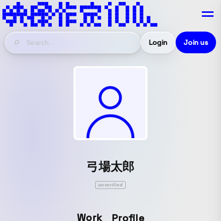
Login
Join us
弓場太郎
unverified
Work
Profile