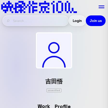
Login
Join us
吉田悟
unverified
Work
Profile