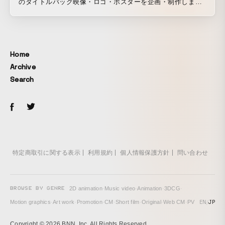
のタイトルバック映像・ロゴ・ポスターを企画・制作しまし
た。 https://www.nhk.or.jp/scarlet/ タイトルバック映像は、
こちらからご覧いただけます。
https://www.youtube.com/watch?v=aJrzxkCT9sI
Home
Archive
Search
特定商取引に関する表示
利用規約
個人情報保護方針
問い合わせ
BROWSE BY GENRE
2D animation
·
Music video
·
Animation
·
3DCG
·
EN
/
JP
Motion graphics
·
Art work
·
Promotion
·
CM
·
Short film
·
Original
·
Web CM
·
PV
Copyright © 2026 BNN, Inc. All Rights Reserved.