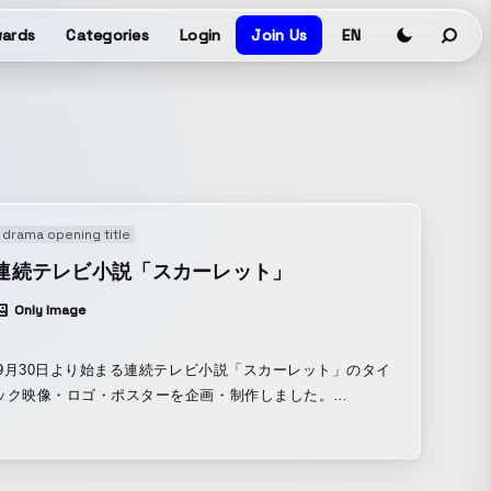
ards
Categories
Login
Join Us
EN
 drama opening title
K連続テレビ小説「スカーレット」
Only Image
9年9月30日より始まる連続テレビ小説「スカーレット」のタイ
ック映像・ロゴ・ポスターを企画・制作しました。
.nhk.or.jp/scarlet/ タイトルバック映像は、こちらから
けます。 https://www.youtube.com/watch?
xkCT9sI