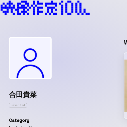
合田貴菜
unverified
Category