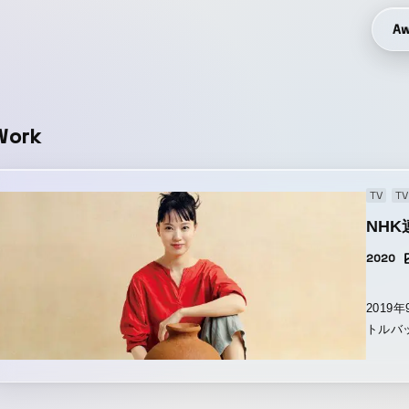
Aw
Work
TV
TV
NH
2020
201
トルバ
https://www
ご覧いただ
v=aJrz