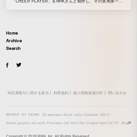
「CHEER PLAYER」をNHKさんと制作し、その実用第一弾
として、「NHK学生ロボコン」とコラボレーションしまし
た。 https://www.nhk.or.jp/robocon/ CHEER PLAYERは
アプリをダウンロードすることなく、サイトにアクセスする
だけで参加可能。CHEER PLAYERで応援をすると、現場の
Home
スクリーンや中継映像上に自分やみんなの応援が出現し、イ
Archive
ベントをより盛り上げてくれます。 老若男女のみなら
Search
ず、障害を持たれている方々など、多くの人々に新しい応援
を共有できるテレビ中継視聴体験を作りたい！という想いの
もとに作り上げた新しいサービス/ツールです。応援の盛り上
がりをより体感できる演出や、視聴しながらも操作しやすい
体験設計など、シンプルな体験の裏で様々なディテールを考
え抜いています。
特定商取引に関する表示
利用規約
個人情報保護方針
問い合わせ
BROWSE BY GENRE
2D animation
·
Music video
·
Animation
·
3DCG
·
EN
/
JP
Motion graphics
·
Art work
·
Promotion
·
CM
·
Short film
·
Original
·
Web CM
·
PV
Copyright © 2026 BNN, Inc. All Rights Reserved.