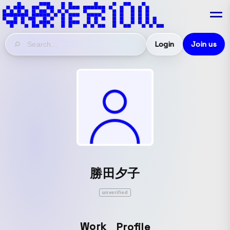
Login
Join us
勝田夕子
unverified
Work
Profile