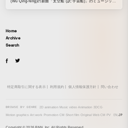
(Wu Qing-feng)の新曲「太空船 (訳:宇宙船)」のミュージック
ビデオを制作しました。 Wu Qing-fengが8ビットのゲームミ
ュージックに乗せて、「ゲームのように⼈生の困難を乗り越
えていこう」という歌詞の世界観を実写とアニメーションを
駆使して表現しています。アニメーションのイラストはWuさ
Home
ん本人のたっての希望もあり、「あらしのよるに」や「どう
Archive
ぶつえんガイド」で知られるあべ弘士さんが描き下ろしてい
Search
ます。
特定商取引に関する表示
利用規約
個人情報保護方針
問い合わせ
BROWSE BY GENRE
2D animation
·
Music video
·
Animation
·
3DCG
·
EN
/
JP
Motion graphics
·
Art work
·
Promotion
·
CM
·
Short film
·
Original
·
Web CM
·
PV
Copyright © 2026 BNN, Inc. All Rights Reserved.