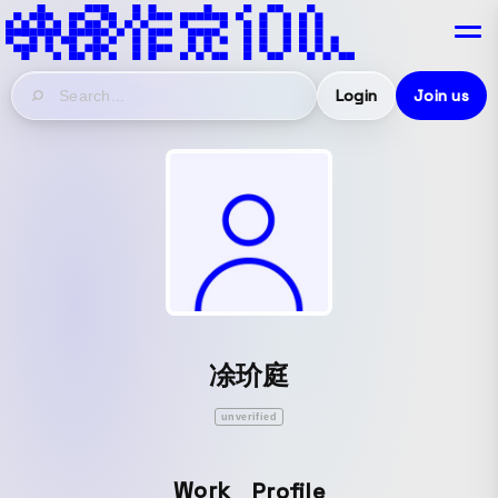
Login
Join us
凃玠庭
unverified
Work
Profile