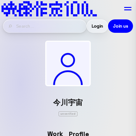
Login
Join us
今川宇宙
unverified
Work
Profile