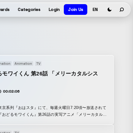
ards
Categories
Login
Join Us
EN
mation
Animation
TV
るモワイくん 第26話 「メリーカタルシス
00:02:06
東京系列『おはスタ』にて、毎週火曜日7:20頃〜放送されて
『おどるモワイくん』第26話の実写アニメ「メリーカタルシ
（オープニングの30秒）を、"OTAMIRAMS"が監督。 モワ
は、『ビジネスフィッシュ』の"大野 雄一郎"さんのキャラク