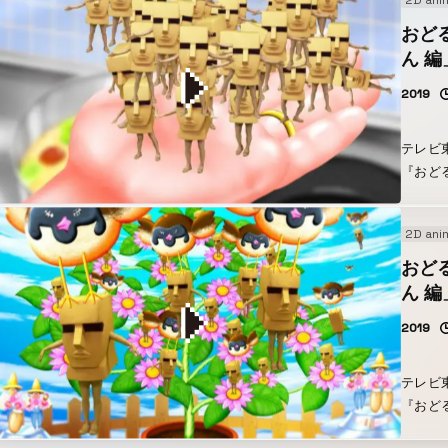
2D ani
ターで
おど
ん 編
2019
テレビ
『おど
編」（エ
くんは
2D ani
ーで、
おど
ん 編
2019
テレビ
『おど
編」（冒頭