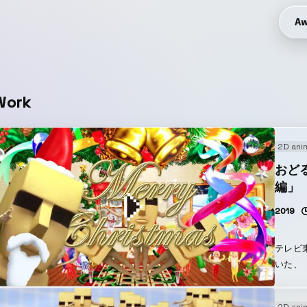
Aw
Work
2D ani
おど
編」
2019
テレビ
いた、
ス 編」
イくん