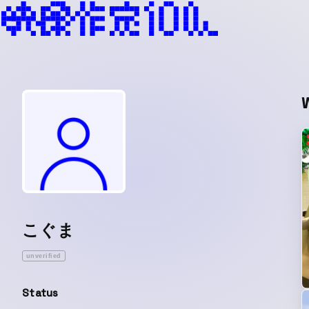
こぐま
unverified
Status