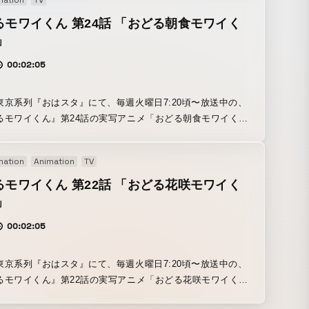
mation
TV
、実写アニメ・パートを我々"オタミラムズ"と最狂コラボレ
ーション！ そして音楽は、"MOODMAN"!!
るモワイくん 第24話 「おどる朝食モワイく
」
00:02:05
東京系列『おはスタ』にて、毎週火曜日7:20頃〜放送中の、
るモワイくん』第24話の実写アニメ「おどる朝食モワイくん
ンディングの30秒）を、"OTAMIRAMS"が監督。 モワイ
、『ビジネスフィッシュ』の"大野 雄一郎"さんのキャラクタ
mation
Animation
TV
実写アニメ・パートを我々"オタミラムズ"と最狂コラボレー
ション！ そして音楽は、"MOODMAN"!!
るモワイくん 第22話 「おどる花咲モワイく
」
00:02:05
東京系列『おはスタ』にて、毎週火曜日7:20頃〜放送中の、
るモワイくん』第22話の実写アニメ「おどる花咲モワイくん
の30秒）を、"OTAMIRAMS"が監督。 モワイくんは、