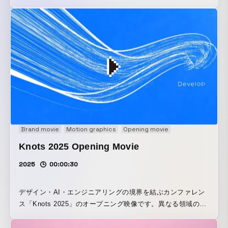
ーやプロジェクトに見立て、それらが交差・融合しながら一
つの形へまとまっていく軌跡を描いています。 「領域を越え
た連携から新たな価値が生まれる瞬間」を映像化しました。
Brand movie
Motion graphics
Opening movie
Knots 2025 Opening Movie
2025
00:00:30
デザイン・AI・エンジニアリングの境界を結ぶカンファレン
ス「Knots 2025」のオープニング映像です。異なる領域の融
合によって生まれる「新たな創造の波」をコンセプトに、イ
ベントのVIでもある「波」をモチーフとして採用しました。