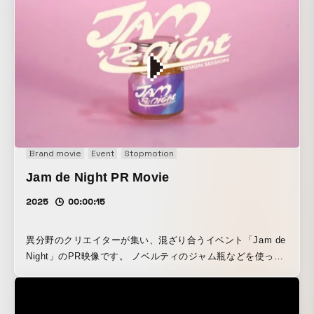
「交わる・広がる・発展する・結びつく」という4つのプロセ
スを異なる波の動きで表現。波が重なり合い、次なる創造へ
の動きを描くことで、イベントの幕開けへの期待感と高揚感
を生み出しました。
Brand movie
Event
Stopmotion
Jam de Night PR Movie
2025
00:00:15
異分野のクリエイターが集い、混ざり合うイベント「Jam de
Night」のPR映像です。 ノベルティのジャム瓶などを使った
ストップモーションで、手作り感のある世界観を構築。 異な
る色やかたちが重なり合う楽しさを、ポップでユーモラスに
描きました。 イベントの持つ“ジャムる”空気感をそのまま映