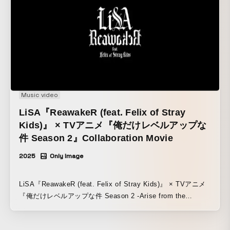
像化しています。
Music video
LiSA『ReawakeR (feat. Felix of Stray
Kids)』 × TVアニメ『俺だけレベルアップな
件 Season 2』Collaboration Movie
2025
Only Image
LiSA『ReawakeR (feat. Felix of Stray Kids)』 × TVアニメ
『俺だけレベルアップな件 Season 2 -Arise from the
Shadow-』Collaboration Movie ReawakeR (feat. Felix of
Stray Kids) 作詞：Benjamin + cAnON. 作曲・編曲：澤野弘