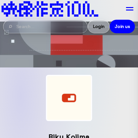
Login
Join us
Riku Kojima