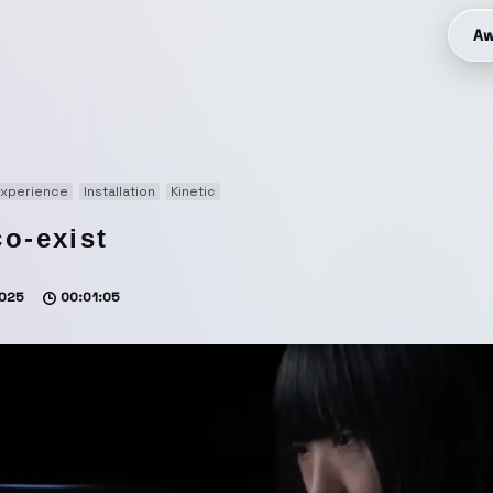
Aw
Experience
Installation
Kinetic
co-exist
025
00:01:05