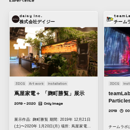
Experience
的な物質だからこそ、私たちはその振る舞い
を日々の経験の中で知っている。どこか生物
daisy Inc.
teamL
のようにもアニメーションのようにも見える
株式会社デイジー
チーム
水の姿は、私たちの知る水とのずれを生み出
す。 2024年にはArs Electronicaにて展示、
2025年2月にはart space kimura ASK? Pで
個展として作品を展示した。
3DCG
Art work
Installation
Interactive
Original
3DCG
Inst
蔦屋家電＋ 「麹町勝覧」展示
teamLab
Particle
2019 ~ 2020
Only Image
2019
00
展示作品: 麹町勝覧 期間: 2019年 12月21日
(土)〜2020年 1月20日(月) 場所: 蔦屋家電
チームラボ