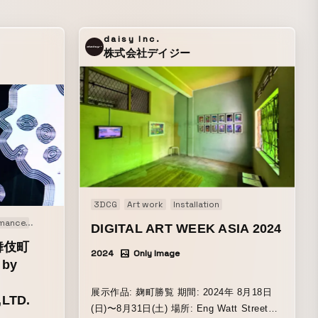
daisy Inc.
株式会社デイジー
3DCG
Art work
Installation
Interactive
Original
rmance
Event
Generative Art
Installation
Interactive
Live action
Or
DIGITAL ART WEEK ASIA 2024
歌舞伎町
2024
Only Image
 by
展示作品: 麹町勝覧 期間: 2024年 8月18日
LTD.
(日)〜8月31日(土) 場所: Eng Watt Street｜