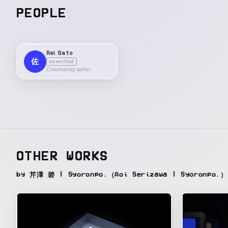
PEOPLE
Rei Sato
佐
unverified
Cinematographer
OTHER WORKS
by 芹澤 碧 | Syoronpo.（Aoi Serizawa | Syoronpo.）