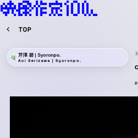
TOP
芹澤 碧 | Syoronpo.
Aoi Serizawa | Syoronpo.
2