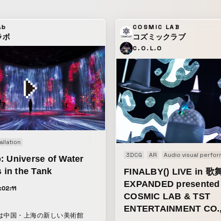
ab
COSMIC LAB
ラボ
コズミックラブ
C.O.L.O
allation
3DCG
AR
Audio visual perfo
: Universe of Water
s in the Tank
FINALBY() LIVE in 
EXPANDED presented
:02:11
COSMIC LAB & TST
ENTERTAINMENT CO.,
は中国・上海の新しい美術館