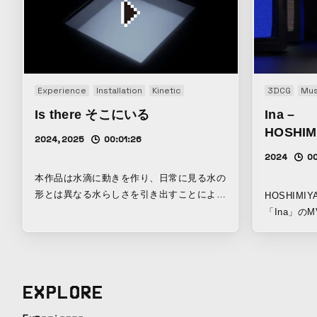
Experience
Installation
Kinetic
3DCG
Mus
Is there そこにいる
Ina –
HOSHIM
2024, 2025
00:01:26
2024
00
本作品は水滴に動きを作り、日常に見る水の
形とは異なる水らしさを引き出すことによっ
HOSHIMI
て、私たちの目がとらえる「物質らしさ」
「Ina」の
「リアリティ」とは何かを問いかけるキネテ
ラストレー
ィックなインスタレーションである。水その
現れ、ポッ
ものの「らしさ」と、形や動きから他のイメ
現した。 本
ージを想起させる「らしさ」が混ざりあうこ
たライブイベ
EXPLORE
とで、私たちが日常的に知る水の姿と非日常
したライブ
的な水の姿の両方を作り出す。水という日常
た。