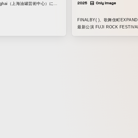
2025
Only Image
anghai（上海油罐芸術中心）に
オープニング展「teamLab:
 Water Particles in the Tank」
FINALBY( )、歌舞伎町EXPANDEDで魅せる
す。巨大な元燃油タンクが、人々
最新公演 FUJI ROCK FESTI
の影響を受けながら変容し続け、
トウィーク、味園ユニバースを
の一部とし、人々と世界との関係
る境地へ 今年7月に大阪・味園ユニバースの
続的なものに変える空間に。アー
70年の歴史にピリオドを打った
、人々と世界の新しい関係を模索
新たな伝説を刻んだFINALBY( )が、次は東
えているチームラボは、本展にお
京・新宿歌舞伎町へ。東急歌舞
と作品の境界、人々と作品の境
下のZEROTOKYOを舞台に、
他者との境界など、皆が当たり前
を作品化するイマーシブなオー
えているような境界を超え、様々
ュアル・ライブを新たに展開す
々が一つの空間で一体となり、影
∈Y∋（BOREDOMS）を中心と
とを目指しています。
FINALBY( )の圧倒的な表現力とマジカルな
テクノロジーが融合するこの夜
フォーマットとZEROTOKYO
ルを更新し、東京・新宿歌舞伎
創造の可能性を切り拓く。 本公
COSMIC LABとFaith Propert