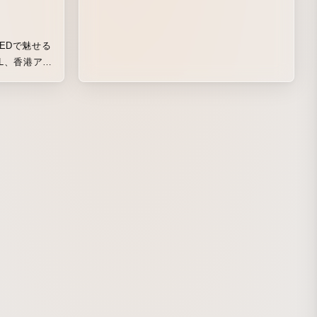
シンガポール
VAL、香港アー
経て、未知な
特別公演で
伎町タワー地
空間そのもの
ディオヴィジ
る。
した
は、アートの
のポテンシャ
町から新たな
演では、
yにより