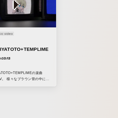
ic video
IYATOTO+TEMPLIME
:03:13
YATOTO+TEMPLIMEの楽曲
MV。 様々なブラウン管の中にイ
ターのなるめ氏が描く星宮ととが
プかつヴァーチャルな雰囲気を表
MVは2023年の11月3日に行われ
ント「POP-AID」の際に制作
映像を起点にMVとして再構成し