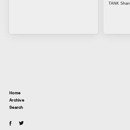
+｜東京
TANK Sh
て、大規模な
Universe of
を開催しま
のふるまい
人々を作品
性をより連
トによって
したいと考
いて、作品
界、自分と
のように考
な作品と人
響し合うこ
Home
Archive
Search