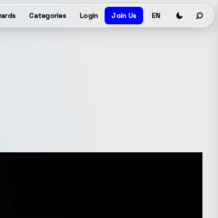
ards
Categories
Login
Join Us
EN