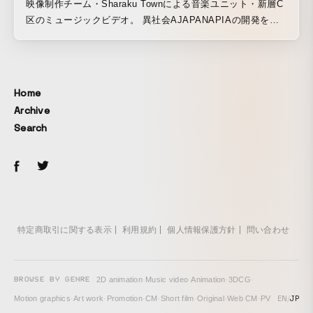
映像制作チーム・Sharaku Townによる音楽ユニット・新層C
区のミュージックビデオ。 異社会AJAPANAPIAの開発をコ
ンセプトに制作した1st MV『The Last Monument』
Home
Archive
Search
特定商取引に関する表示
利用規約
個人情報保護方針
問い合わせ
BROWSE BY GENRE
2D animation
·
Music video
·
Animation
·
3DCG
·
EN
/
JP
Motion graphics
·
Art work
·
Promotion
·
CM
·
Short film
·
Original
·
Web CM
·
PV