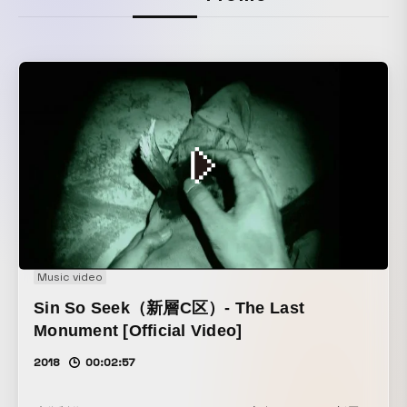
Music video
Sin So Seek（新層C区）- The Last
Monument [Official Video]
2018
00:02:57