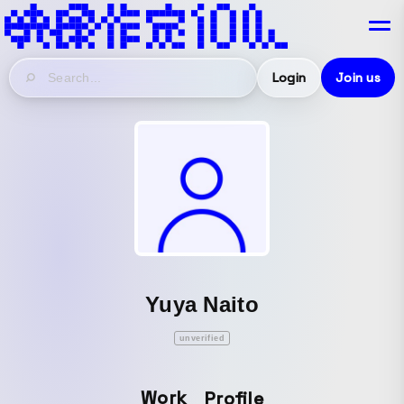
Login
Join us
Yuya Naito
unverified
Work
Profile