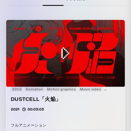
3DCG
Animation
Motion graphics
Music video
Original
DUSTCELL「火焔」
2021
00:03:03
フルアニメーション