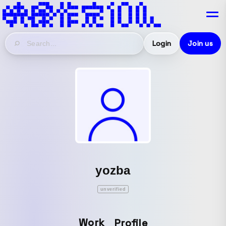
Login
Join us
yozba
unverified
Work
Profile