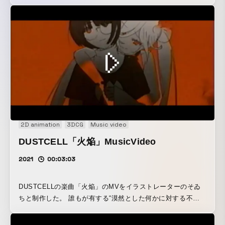
2D animation
3DCG
Music video
DUSTCELL「火焔」MusicVideo
2021
00:03:03
DUSTCELLの楽曲「火焔」のMVをイラストレーターのそゐ
ちと制作した。 誰もが有する“漠然とした何かに対する不満
や不安”が火種となり、夢物語のような破壊衝動が焚き付けら
れていくさまを描いた