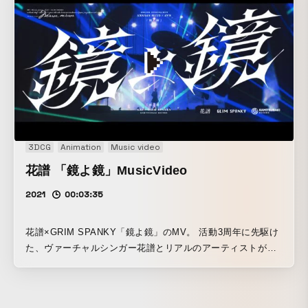
3DCG
Animation
Music video
花譜 「鏡よ鏡」MusicVideo
2021
00:03:35
花譜×GRIM SPANKY「鏡よ鏡」のMV。 活動3周年に先駆け
た、ヴァーチャルシンガー花譜とリアルのアーティストがコ
ラボレーションする企画 "組曲"の第一弾。 "ヴァーチャルシ
ンガー"としての花譜と"どこかにいる等身大の17歳"としての
花譜を曲名の「鏡よ鏡」と絡めて演出した。