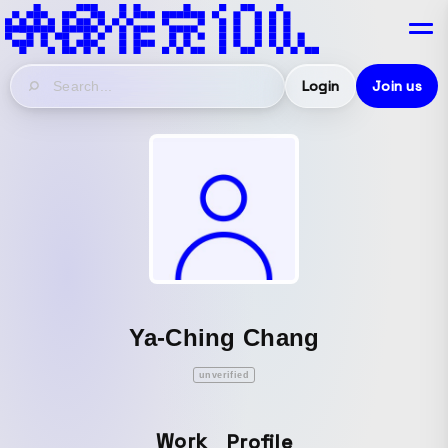
Login
Join us
Ya-Ching Chang
unverified
Work
Profile