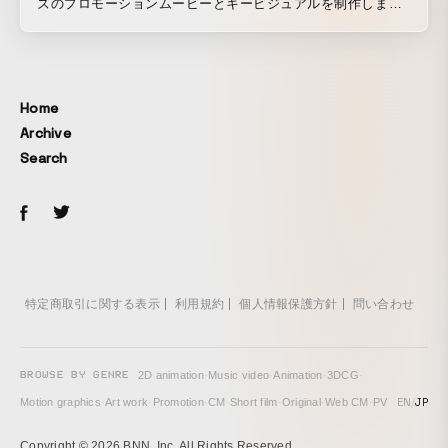
ズのプロモーションムービーとキービジュアルを制作しまし
た。 スリムなデザイン、多彩なハンドルバー、内蔵バッテリ
ー、ワンタッチコントローラーなどを2人の通勤風景と重ね合
わせることで、VOYA E+が直感的でスタイリッシュな乗り心
地と、充実した一日を提供できることを表現しました。
Home
https://www.momentum-biking.com/global/voya
Archive
Search
特定商取引に関する表示
利用規約
個人情報保護方針
問い合わせ
BROWSE BY GENRE
2D animation
·
Music video
·
Animation
·
3DCG
·
EN
/
JP
Motion graphics
·
Art work
·
Promotion
·
CM
·
Short film
·
Original
·
Web CM
·
PV
Copyright © 2026 BNN, Inc. All Rights Reserved.