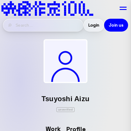
Login
Join us
Tsuyoshi Aizu
unverified
Work
Profile