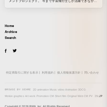
メントプロジェクト。 今まで宇宙飛行士しか活躍できなかっ
た宇宙という舞台を、ネットとデザインの力であらゆる人々
に開放したい。そんな想いから、国際宇宙ステーションの
「きぼう」日本実験棟に、宇宙と地上を双方向につなげるラ
イブ番組スタジオを開設しました。青い地球を眺めながら、
Home
世界中の人々が自由に表現し、KIBOを語り合う。そんな全く
Archive
新しいボーダレスなエンターテイメントを、アーティストや
Search
企業とともに共創していきます。
特定商取引に関する表示
利用規約
個人情報保護方針
問い合わせ
BROWSE BY GENRE
2D animation
·
Music video
·
Animation
·
3DCG
·
EN
/
JP
Motion graphics
·
Art work
·
Promotion
·
CM
·
Short film
·
Original
·
Web CM
·
PV
Copyright © 2026 BNN, Inc. All Rights Reserved.