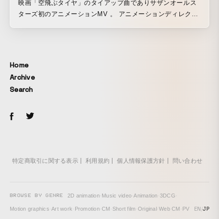
映画「空飛ぶタイヤ」のタイアップ曲でありサザンオールス
ターズ初のアニメーションMV 。 アニメーションディレクタ
ーは今津良樹。 映画「空飛ぶタイヤ」は実話を元にした大手
自動車メーカーのリコール問題・会社ぐるみの不正が題材。
本楽曲はそんな弱肉強食なサラリーマン社会の哀愁を桑田佳
祐さんが歌詞に落とし込んでいる。 本アニメーションはサラ
Home
リーマンたちが社会で足を引っ張り、蹴落とし合い、屍を積
Archive
み重ねて巨大な“ピラミッド”を作りあげていく社会風刺100%
Search
な内容。
特定商取引に関する表示
利用規約
個人情報保護方針
問い合わせ
BROWSE BY GENRE
2D animation
·
Music video
·
Animation
·
3DCG
·
EN
/
JP
Motion graphics
·
Art work
·
Promotion
·
CM
·
Short film
·
Original
·
Web CM
·
PV