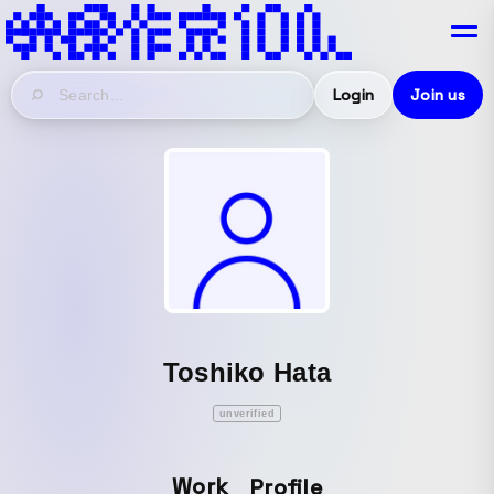
Login
Join us
Toshiko Hata
unverified
Work
Profile