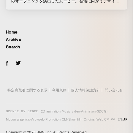
のオープニングを演出したムービー。会場に向かうデザイナ
ーひとりひとりの物語で街が彩られる様子を、実写とグラフ
ィックの合成でビジュアルに落とし込んだ。
Home
Archive
Search
特定商取引に関する表示
利用規約
個人情報保護方針
問い合わせ
BROWSE BY GENRE
2D animation
·
Music video
·
Animation
·
3DCG
·
EN
/
JP
Motion graphics
·
Art work
·
Promotion
·
CM
·
Short film
·
Original
·
Web CM
·
PV
Copyright © 2026 BNN, Inc. All Rights Reserved.