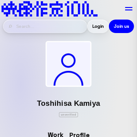
Login
Join us
Toshihisa Kamiya
unverified
Work
Profile