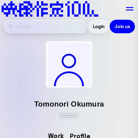
Login
Join us
Tomonori Okumura
unverified
Work
Profile