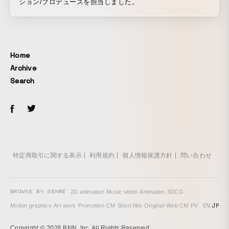
ション/プロデュースを担当しました。
Home
Archive
Search
特定商取引に関する表示
利用規約
個人情報保護方針
問い合わせ
BROWSE BY GENRE
2D animation
·
Music video
·
Animation
·
3DCG
·
EN
/
JP
Motion graphics
·
Art work
·
Promotion
·
CM
·
Short film
·
Original
·
Web CM
·
PV
Copyright © 2026 BNN, Inc. All Rights Reserved.