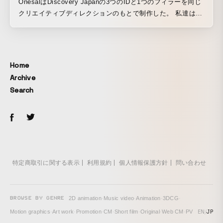
OnesalはDiscovery Japanの3つのIDと1つのフィラーを同じ
クリエイティブディレクションのもとで制作した。 私達はそ
れぞれのIDで抽象的な3DCG彫刻をデザインし、視点の転換
がもたらす意義の変化や新発見といったDiscoveryのコンテン
ツを表現した。このプロジェクトは私達にとって信じられな
いほど楽しいもので、制作プロセスのなかで得たものも大き
Home
い。
Archive
Search
特定商取引に関する表示
利用規約
個人情報保護方針
問い合わせ
BROWSE BY GENRE
2D animation
·
Music video
·
Animation
·
3DCG
·
EN
/
JP
Motion graphics
·
Art work
·
Promotion
·
CM
·
Short film
·
Original
·
Web CM
·
PV