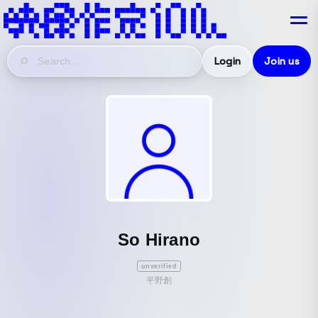
Login
Join us
So Hirano
unverified
平野創