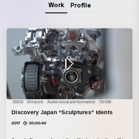
Work
Profile
3DCG
Art work
Audio visual performance
TV-CM
Discovery Japan “Sculptures” Idents
2017
00:00:40