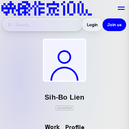
Login
Join us
Sih-Bo Lien
unverified
Work
Profile