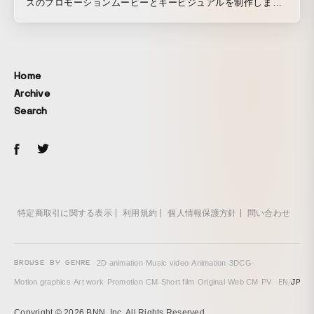
ズのプロモーションムービーとキービジュアルを制作しまし
た。 スリムなデザイン、多彩なハンドルバー、内蔵バッテリ
ー、ワンタッチコントローラーなどを2人の通勤風景と重ね合
わせることで、VOYA E+が直感的でスタイリッシュな乗り心
地と、充実した一日を提供できることを表現しました。
Home
https://www.momentum-biking.com/global/voya
Archive
Search
特定商取引に関する表示
利用規約
個人情報保護方針
問い合わせ
BROWSE BY GENRE
2D animation
·
Music video
·
Animation
·
3DCG
·
EN
/
JP
Motion graphics
·
Art work
·
Promotion
·
CM
·
Short film
·
Original
·
Web CM
·
PV
Copyright © 2026 BNN, Inc. All Rights Reserved.