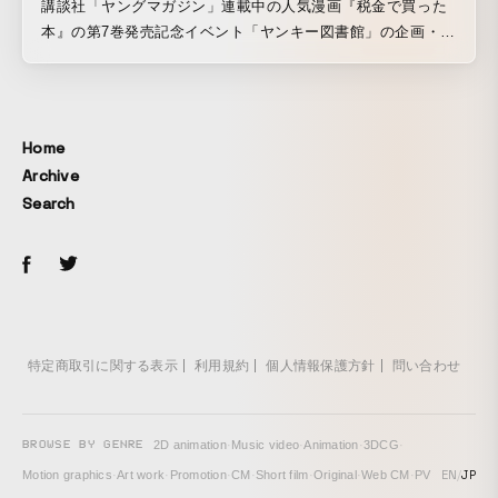
講談社「ヤングマガジン」連載中の人気漫画『税金で買った
本』の第7巻発売記念イベント「ヤンキー図書館」の企画・制
作を担当しました。 『税金で買った本』はヤンキーくんの図
書館お仕事漫画です。そこで、ド派手にデコレーションされ
たヤンキーなトラックの移動式図書館「ヤンキー図書館」を
制作。渋谷キャスト ガーデンにて新刊発売イベントを実施し
Home
ました。図書館になっているトラックの荷台に上がって、コ
Archive
ミックス全巻や関連書籍を借りて読書スペースで閲覧するこ
Search
とが可能になっており、第7巻を発売日前にフライングで読む
こともできました。 また、『税金で買った本』の物語に触れ
ることのできる特別展示も用意され、『税金で買った本』を
初めて知る来場者の方々も、イベントを目当てに訪れた作品
ファンの方々も、作品の世界観を楽しむことのできるイベン
トとなり、2日間で延べ1,360人の方に来場いただきました。
特定商取引に関する表示
利用規約
個人情報保護方針
問い合わせ
BROWSE BY GENRE
2D animation
·
Music video
·
Animation
·
3DCG
·
EN
/
JP
Motion graphics
·
Art work
·
Promotion
·
CM
·
Short film
·
Original
·
Web CM
·
PV