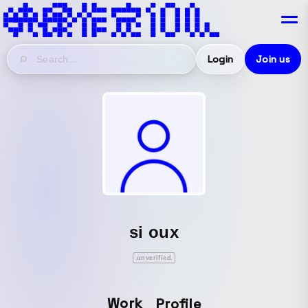
Login
Join us
si oux
unverified
Work
Profile