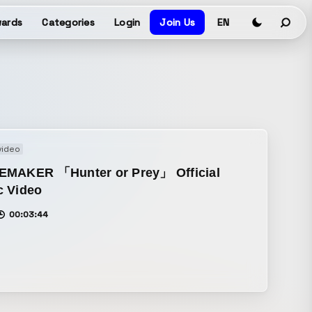
ards
Categories
Login
Join Us
EN
video
EMAKER 「Hunter or Prey」 Official
c Video
00:03:44