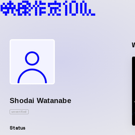
Shodai Watanabe
unverified
Status