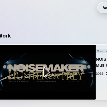
Aw
Work
Music 
NOIS
Musi
2022
-