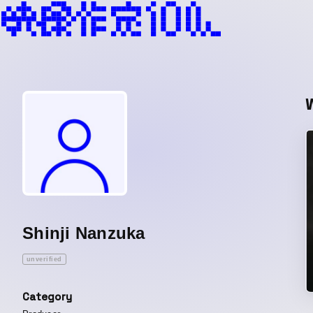
Shinji Nanzuka
unverified
Category