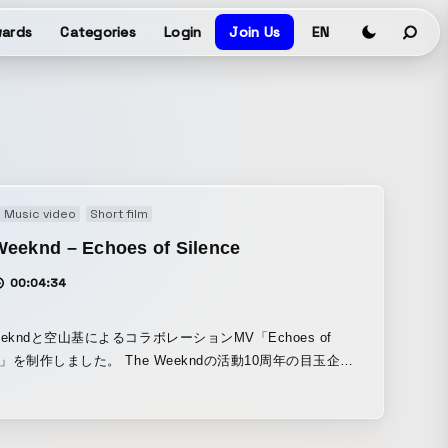
ards
Categories
Login
Join Us
EN
Music video
Short film
Weeknd – Echoes of Silence
00:04:34
Weekndと空山基によるコラボレーションMV「Echoes of
nce」を制作しました。 The Weekndの活動10周年の目玉企画
始動し、50名以上のスタッフとともに約2年の制作期間を経
した全編3DCG作品。世界的人気を誇る空山基の作品「Sexy
t」を主役に、壮大な恋愛悲劇を映像化しました。 HOEDOWN