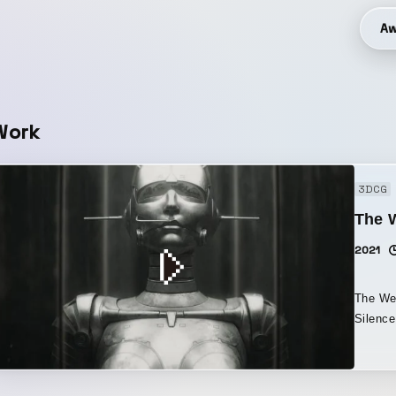
Aw
Work
3DCG
The 
2021
The 
Sile
として
て完成
Robo