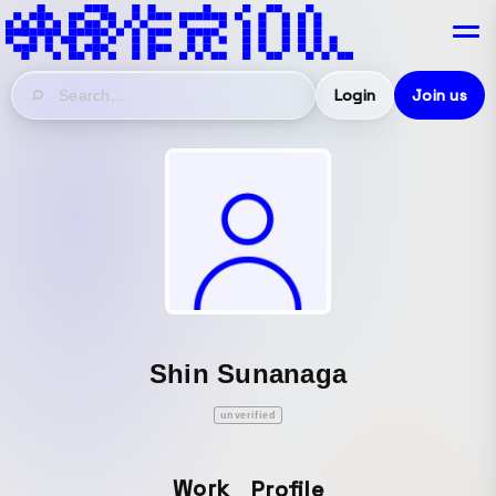
Login
Join us
Shin Sunanaga
unverified
Work
Profile