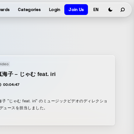
ards
Categories
Login
Join Us
EN
video
子 – じゃむ feat. iri
00:04:47
子 "じゃむ feat. iri" のミュージックビデオのディレクショ
ロデュースを担当しました。