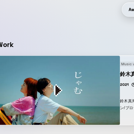
Aw
Work
Music 
鈴木真海
2021
鈴木真海
ン/プ