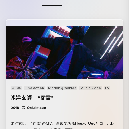
3DCG
Live action
Motion graphics
Music video
PV
米津玄師 – “春雷”
2018
Only Image
米津玄師 – "春雷"のMV。画家であるHouxo Queとコラボレ