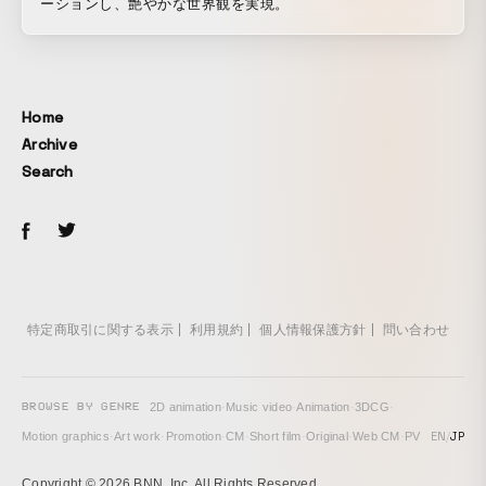
ーションし、艶やかな世界観を実現。
Home
Archive
Search
特定商取引に関する表示
利用規約
個人情報保護方針
問い合わせ
BROWSE BY GENRE
2D animation
·
Music video
·
Animation
·
3DCG
·
EN
/
JP
Motion graphics
·
Art work
·
Promotion
·
CM
·
Short film
·
Original
·
Web CM
·
PV
Copyright © 2026 BNN, Inc. All Rights Reserved.