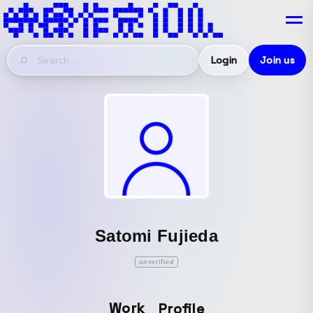
Login
Join us
Satomi Fujieda
unverified
Work
Profile