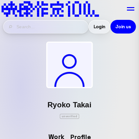
Login
Join us
Ryoko Takai
unverified
Work
Profile