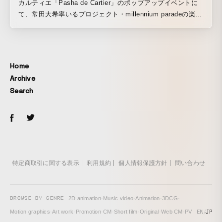
カルティエ「Pasha de Cartier」のポップアップイベントに
て、常⽥⼤希率いるプロジェクト・millennium paradeの楽曲
「Fireworks and Flying Sparks」のスペシャルムービーを制
作しました。
Home
Archive
Search
特定商取引に関する表示
利用規約
個人情報保護方針
問い合わせ
BROWSE BY GENRE
2D animation
·
Music video
·
Animation
·
3DCG
·
EN
/
JP
Motion graphics
·
Art work
·
Promotion
·
CM
·
Short film
·
Original
·
Web CM
·
PV