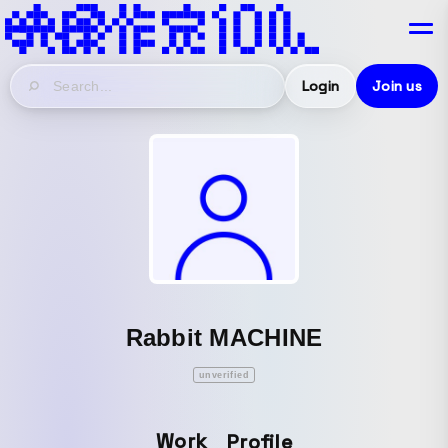
Login
Join us
Rabbit MACHINE
unverified
Work
Profile