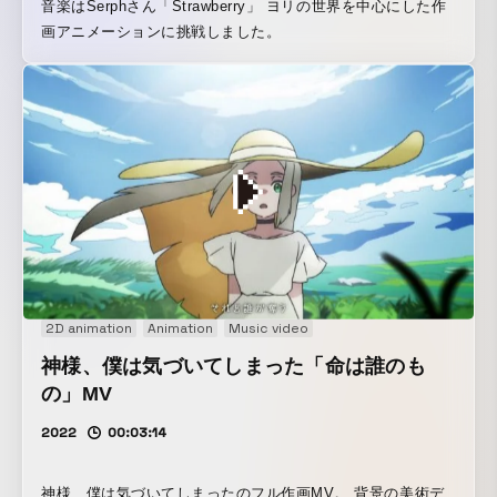
音楽はSerphさん「Strawberry」 ヨリの世界を中心にした作
画アニメーションに挑戦しました。
2D animation
Animation
Music video
神様、僕は気づいてしまった「命は誰のも
の」MV
2022
00:03:14
神様、僕は気づいてしまったのフル作画MV。 背景の美術デ