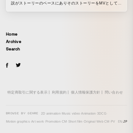
説がストーリーのベースにありそのストーリーをMVとして表
現。 具体的なストーリーを抽象化させ作画アニメーションと
モーショングラフィックを掛け合わせグラフィカルに消化さ
せた。
Home
Archive
Search
特定商取引に関する表示
利用規約
個人情報保護方針
問い合わせ
BROWSE BY GENRE
2D animation
·
Music video
·
Animation
·
3DCG
·
EN
/
JP
Motion graphics
·
Art work
·
Promotion
·
CM
·
Short film
·
Original
·
Web CM
·
PV