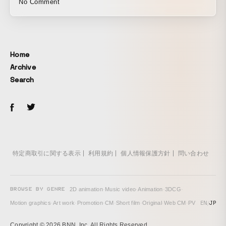
No Comment
Home
Archive
Search
特定商取引に関する表示
利用規約
個人情報保護方針
問い合わせ
BROWSE BY GENRE
2D animation
·
Music video
·
Animation
·
3DCG
·
EN
/
JP
Motion graphics
·
Art work
·
Promotion
·
CM
·
Short film
·
Original
·
Web CM
·
PV
Copyright © 2026 BNN, Inc. All Rights Reserved.