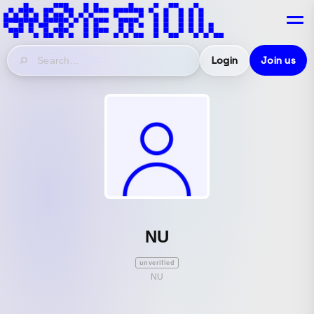
Login
Join us
NU
unverified
NU