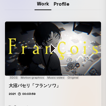
Work
Profile
3DCG
Motion graphics
Music video
Original
大沼パセリ「フランソワ」
2021
00:03:59