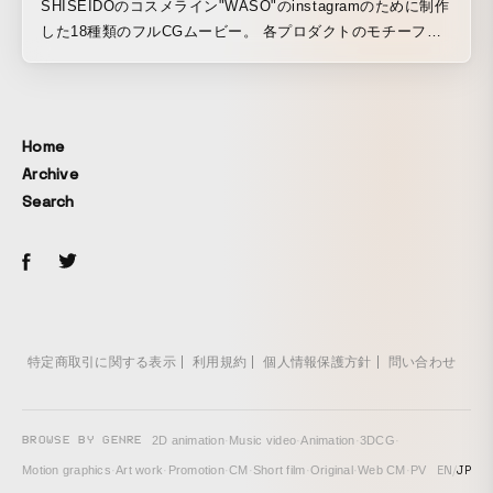
SHISEIDOのコスメライン"WASO"のinstagramのために制作
した18種類のフルCGムービー。 各プロダクトのモチーフ食
材とパッケージを絡めたモーションで視覚的ASMRを感じて
もらえるように表現しました。
Home
Archive
Search
特定商取引に関する表示
利用規約
個人情報保護方針
問い合わせ
BROWSE BY GENRE
2D animation
·
Music video
·
Animation
·
3DCG
·
EN
/
JP
Motion graphics
·
Art work
·
Promotion
·
CM
·
Short film
·
Original
·
Web CM
·
PV