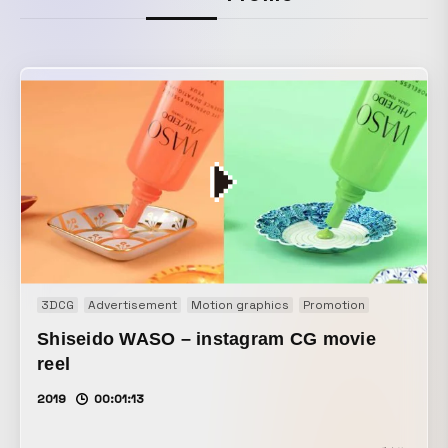
3DCG
Advertisement
Motion graphics
Promotion
Shiseido WASO – instagram CG movie
reel
2019
00:01:13