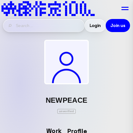
Login
Join us
NEWPEACE
unverified
Work
Profile