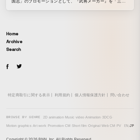
国志」のプロモーションとして、『武将メーカー』を「三国
志」展覧会チームと企画・開発しました。武将メーカーは、
顔写真をアップロードすると、 コーエーテクモゲームスの
「三國志」「真・三國無双」シリーズの武将ビジュアルと合
成され、新たな”名”と”エピソード”を持った架空の武将が誕生
Home
するコンテンツです。 日中文化交流協定締結40周年記
Archive
念 特別展「三国志」 東京国立博物館：2019年7月9日(火)~9
Search
月16日(月・祝) 九州国立博物館：2019年10月1日(火)~2020年
1月5日(日)
特定商取引に関する表示
利用規約
個人情報保護方針
問い合わせ
BROWSE BY GENRE
2D animation
·
Music video
·
Animation
·
3DCG
·
EN
/
JP
Motion graphics
·
Art work
·
Promotion
·
CM
·
Short film
·
Original
·
Web CM
·
PV
Copyright © 2026 BNN, Inc. All Rights Reserved.