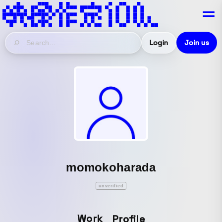
Login
Join us
momokoharada
unverified
Work
Profile