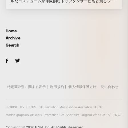
ルなコスチュームが印象的なトップダンサーたちと踊るシー
ンをはじめ、見どころ満載の映像となっている。
Home
Archive
Search
特定商取引に関する表示
利用規約
個人情報保護方針
問い合わせ
BROWSE BY GENRE
2D animation
·
Music video
·
Animation
·
3DCG
·
EN
/
JP
Motion graphics
·
Art work
·
Promotion
·
CM
·
Short film
·
Original
·
Web CM
·
PV
Copyright © 2026 BNN, Inc. All Rights Reserved.