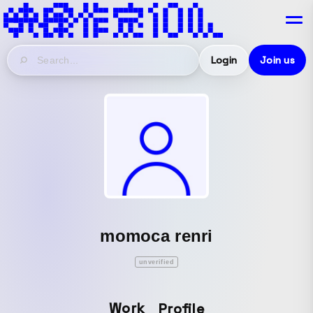
Login
Join us
momoca renri
unverified
Work
Profile