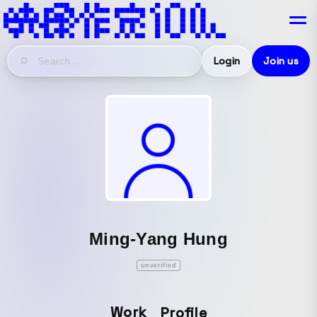
Login
Join us
Ming-Yang Hung
unverified
Work
Profile