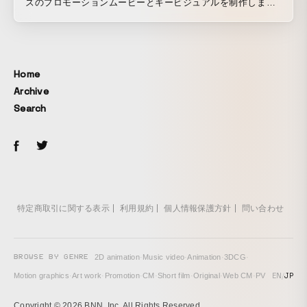
ズのプロモーションムービーとキービジュアルを制作しまし
た。 スリムなデザイン、多彩なハンドルバー、内蔵バッテリ
ー、ワンタッチコントローラーなどを2人の通勤風景と重ね合
わせることで、VOYA E+が直感的でスタイリッシュな乗り心
地と、充実した一日を提供できることを表現しました。
Home
https://www.momentum-biking.com/global/voya
Archive
Search
特定商取引に関する表示
利用規約
個人情報保護方針
問い合わせ
BROWSE BY GENRE
2D animation
·
Music video
·
Animation
·
3DCG
·
EN
/
JP
Motion graphics
·
Art work
·
Promotion
·
CM
·
Short film
·
Original
·
Web CM
·
PV
Copyright © 2026 BNN, Inc. All Rights Reserved.