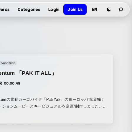
ards
Categories
Login
Join Us
EN
romotion
ntum 「PAK IT ALL」
00:00:49
ntumの電動カーゴバイク「PakYak」のヨーロッパ市場向け
ーションムービーとキービジュアルを企画/制作しました。
Yakのパワフルな積載量と豊富なアクセサリーという2つの特徴
するため、ターゲット層のライフスタイルに基づいた6つの
をデザインしています。アウトドアを楽しんだり、子どもや