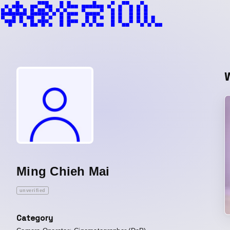
Ming Chieh Mai
unverified
Category