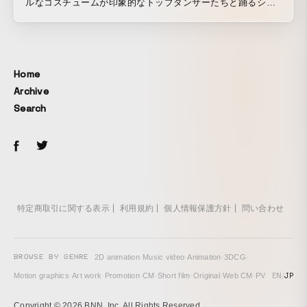
ルなコスチュームが印象的なトップダンサーたちと踊るシー
ンをはじめ、見どころ満載の映像となっている。
Home
Archive
Search
特定商取引に関する表示
利用規約
個人情報保護方針
問い合わせ
BROWSE BY GENRE
2D animation
·
Music video
·
Animation
·
3DCG
·
EN
/
JP
Motion graphics
·
Art work
·
Promotion
·
CM
·
Short film
·
Original
·
Web CM
·
PV
Copyright © 2026 BNN, Inc. All Rights Reserved.