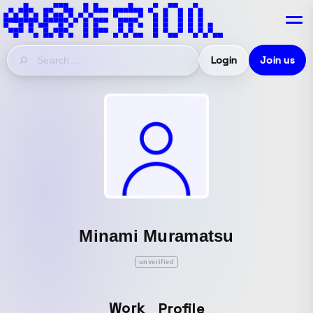
Login
Join us
Minami Muramatsu
unverified
Work
Profile